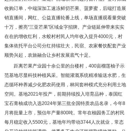
收购订单，中端深加工速冻鲜切芒果、菠萝蜜，后端打造展
销直播间，网红、公益直播轮番上线，单场直播观看量突破
十万，擦亮“三亚芒果”区域金字招牌。产业链延伸带来实实
在在的增收红利，水蛟村村民人均年收入提升4000元，村
集体依托平台公司分红持续壮大，民宿、农家餐饮配套产业
顺势兴起，农旅融合让乡村发展底气十足。
距离芒果产业园十余公里的台楼村，400亩榴莲柚子示
范基地尽显科技种植风采。智能灌溉系统精准输送水肥，生
态循环种养减少化肥农药使用，林间套种模式充分利用土地
空间。基地2021年投产，前期持续投入培育品种，泰国红
宝石青柚成功入选2024年第三批全国特质农品名录，今年8
月将批量上市，预估年产量800吨。常年在柚园务工的村民
每月稳定收入5500元，基地年均带动3744人次就业，常态