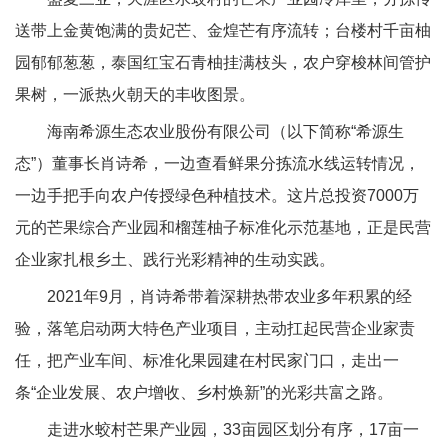
送带上金黄饱满的贵妃芒、金煌芒有序流转；台楼村千亩柚
园郁郁葱葱，泰国红宝石青柚挂满枝头，农户穿梭林间管护
果树，一派热火朝天的丰收图景。
海南希源生态农业股份有限公司（以下简称“希源生
态”）董事长肖诗希，一边查看鲜果分拣流水线运转情况，
一边手把手向农户传授绿色种植技术。这片总投资7000万
元的芒果综合产业园和榴莲柚子标准化示范基地，正是民营
企业家扎根乡土、践行光彩精神的生动实践。
2021年9月，肖诗希带着深耕热带农业多年积累的经
验，落笔启动两大特色产业项目，主动扛起民营企业家责
任，把产业车间、标准化果园建在村民家门口，走出一
条“企业发展、农户增收、乡村焕新”的光彩共富之路。
走进水蛟村芒果产业园，33亩园区划分有序，17亩一