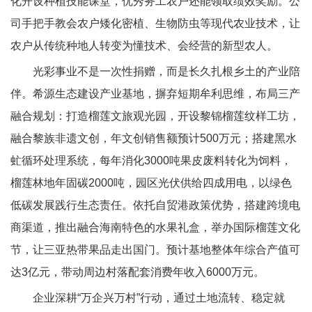
化开设种植技能课堂，优秀务工农户还能领取绩效奖励。公
司手把手教会农户矮化密植、生物防虫等现代农业技术，让
农户从传统种地人转变为懂技术、会经营的新型农人。
光彩事业不是一次性捐赠，而是长久扎根乡土的产业陪
伴。希源生态建设产业基地，摒弃短期牟利思维，布局三产
融合规划：打造榴莲文旅观光园，开设黎锦榴莲纹样工坊，
融合黎族非遗文创，年文创销售额预计500万元；搭建黑水
虻循环处理系统，每年消化3000吨果皮废料转化为饲料，
榴莲林地年固碳2000吨，园区光伏供给四成用电，以绿色
低碳发展践行生态责任。依托自贸港政策优势，搭建跨境电
商渠道，推出融合海南特色的水果礼盒，举办国际榴莲文化
节，让三亚热带果品走出国门。预计基地整体年综合产值可
达3亿元，带动周边村落配套消费年收入6000万元。
企业深耕“万企兴万村”行动，通过土地流转、稳定就