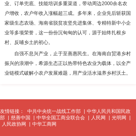
业、订单兜底、技能培训多重渠道，带动周边2000余名农
户增收，农户年收入涨幅超三成。多年来，企业先后斩获国
家级生态农场、海南省脱贫攻坚先进集体、专精特新中小企
业等多项荣誉，这一份份沉甸甸的认可，源于始终扎根乡
村、反哺乡土的初心。
自强不息兴产业，止于至善惠民生。在海南自贸港乡村
振兴的浪潮中，希源生态正以热带特色农业为载体，以全产
业链模式破解小农户发展难题，用产业活水滋养乡村沃土。
友情链接：
中共中央统一战线工作部
|
中华人民共和国民政
部
|
慈善中国
|
中华全国工商业联合会
|
人民网
|
光明网
|
人民政协网
|
中华工商网