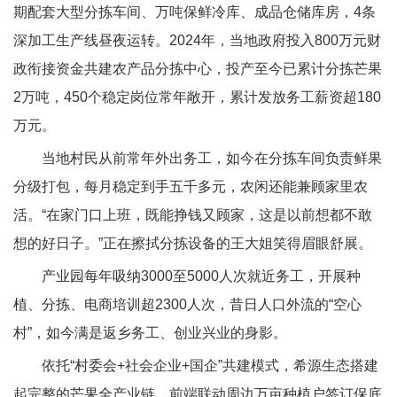
期配套大型分拣车间、万吨保鲜冷库、成品仓储库房，4条
深加工生产线昼夜运转。2024年，当地政府投入800万元财
政衔接资金共建农产品分拣中心，投产至今已累计分拣芒果
2万吨，450个稳定岗位常年敞开，累计发放务工薪资超180
万元。
当地村民从前常年外出务工，如今在分拣车间负责鲜果
分级打包，每月稳定到手五千多元，农闲还能兼顾家里农
活。“在家门口上班，既能挣钱又顾家，这是以前想都不敢
想的好日子。”正在擦拭分拣设备的王大姐笑得眉眼舒展。
产业园每年吸纳3000至5000人次就近务工，开展种
植、分拣、电商培训超2300人次，昔日人口外流的“空心
村”，如今满是返乡务工、创业兴业的身影。
依托“村委会+社会企业+国企”共建模式，希源生态搭建
起完整的芒果全产业链。前端联动周边万亩种植户签订保底